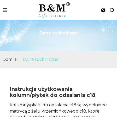
Dane techniczne
n
Dom
Dane techniczne
Instrukcja użytkowania
kolumn/płytek do odsalania c18
Kolumny/płytki do odsalania c18 są wypełnione
matrycą z żelu krzemionkowego c18, której