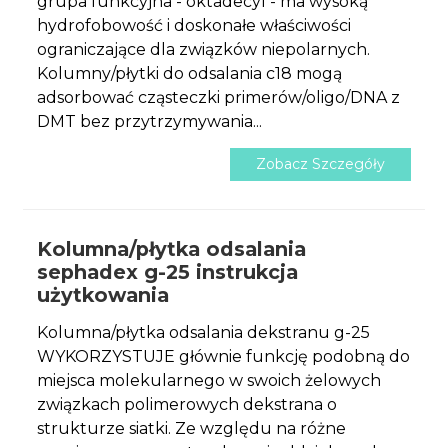
grupa funkcyjna - oktadecyl - ma wysoką
hydrofobowość i doskonałe właściwości
ograniczające dla związków niepolarnych.
Kolumny/płytki do odsalania c18 mogą
adsorbować cząsteczki primerów/oligo/DNA z
DMT bez przytrzymywania...
Zobacz Szczegóły
Kolumna/płytka odsalania
sephadex g-25 instrukcja
użytkowania
Kolumna/płytka odsalania dekstranu g-25
WYKORZYSTUJE głównie funkcję podobną do
miejsca molekularnego w swoich żelowych
związkach polimerowych dekstrana o
strukturze siatki. Ze względu na różne